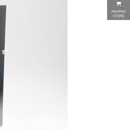
mas/mas
STORE