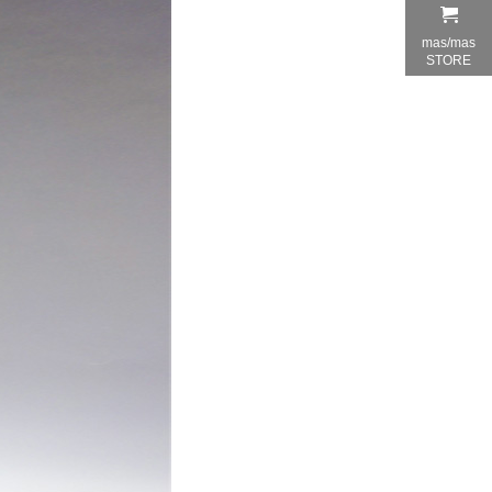
mas/mas
STORE