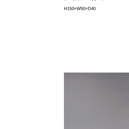
H150×W50×D40