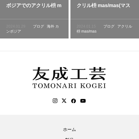
ボジアでのアクリル枡 m
クリル枡 mas/mas(マス
as/mas（マスマス）の
マス) 新商品 龍masA・B
プロモーション（シェム
シリーズ販売
2024.01.29
ブログ
海外
カ
2024.01.15
ブログ
アクリル
リアップ編 2024年1月4
ンボジア
枡 mas/mas
日）
ホーム