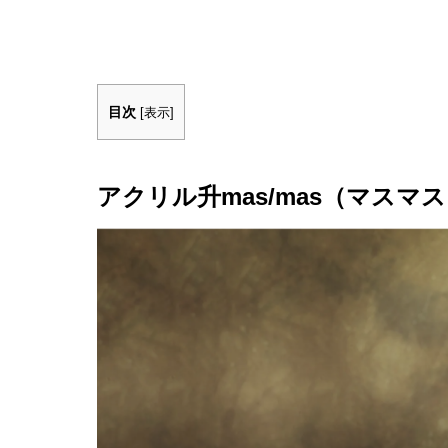
目次
[
表示
]
アクリル升mas/mas（マスマ