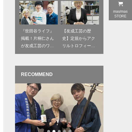
校生ボランティア
く！雅勝さん「津
と「アクリル枡 m
軽の鼓動」ライブ
mas/mas
as/mas（マスマ
＆懇親会を開催し
STORE
ス）」が繋ぐご縁
ました（2026年4
月）
『世田谷ライフ』
【友成工芸の歴
掲載！片桐仁さん
史】定規からアク
が友成工芸のワー
リルトロフィー・
クショップにやっ
アクリル升へ！時
てきました！
代と共に変わり続
ける町工場の記録
RECOMMEND