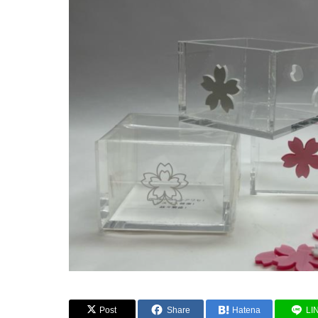
Post
Share
Hatena
LI