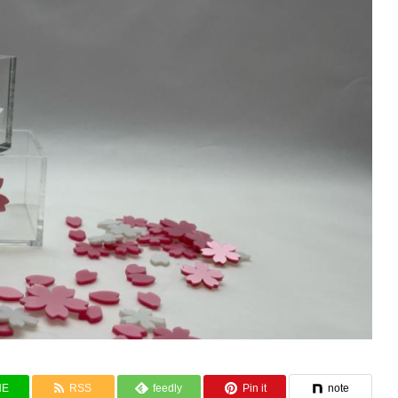
NE
RSS
feedly
Pin it
note