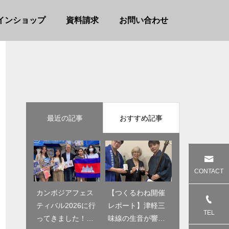
インショップ
資料請求
お問い合わせ
最近の記事
おすすめ記事
CONTACT
カンボジアフェス
【2024年8月 開
【つくるわね開催
ティバル2026に行
催】三宿夏祭り20
レポート】津軽三
TEL
ってきました！高
24
味線の生音が響