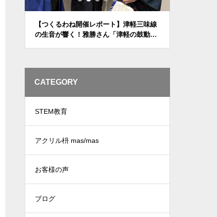
行って
【つくるわね開催レポート】津軽三味線
『世田谷ラ
アク
の生音が響く！雅勝さん「津軽の鼓動」
成工芸のワ
繋ぐ
ライブ＆懇親会を開催しました（2026年
た！
4月）
CATEGORY
STEM教育
アクリル枡 mas/mas
お客様の声
ブログ