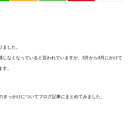
ね イベントレポート】怒涛の
カンボジアフェスティバル2026に
ープニングパーティーからワー
きました！高校生ボランティアと「
、クリスマス会まで駆け抜け
リル枡 mas/mas（マスマス）」が
25年）
ご縁
りました。
感じなくなっていると言われていますが、3月から4月にかけて
ます。
品化のきっかけについてブログ記事にまとめてみました。