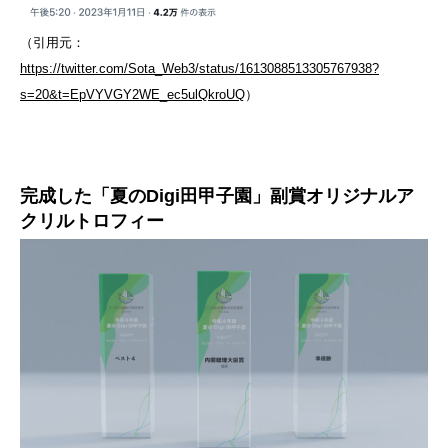
（引用元：
https://twitter.com/Sota_Web3/status/1613088513305767938?
s=20&t=EpVYVGY2WE_ec5ulQkroUQ
）
完成した「夏のDigi田甲子園」副賞オリジナルア
クリルトロフィー